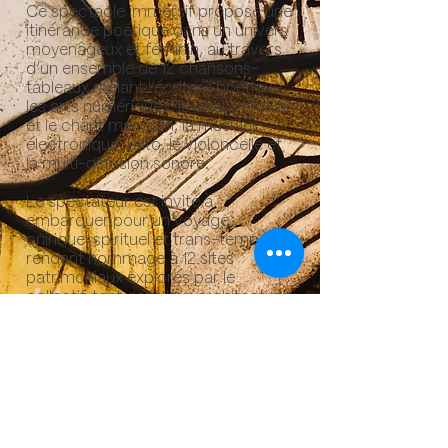
Ce spectacle immersif propose une
itinérance poétique dans un univers
moyenâgeux et féminin, au travers
d’un ensemble de 12 chansons-
tableaux mêlant l’écriture poétique,
les arts numériques, le chant féminin
et le chant masculin, la musique
électronique, l’alto, le violoncelle et
la multi-diffusion sonore.
Le spectateur est invité à
embarquer pour un voyage
onirique, spirituel et trans-temporel
rendant hommage à 12 sites
patrimoniaux explorés par le
collectif, tant dans leur architecture
que dans leur histoire immatérielle.
© 2023 par Gaëlle Chalton et Salomé Danesi
-