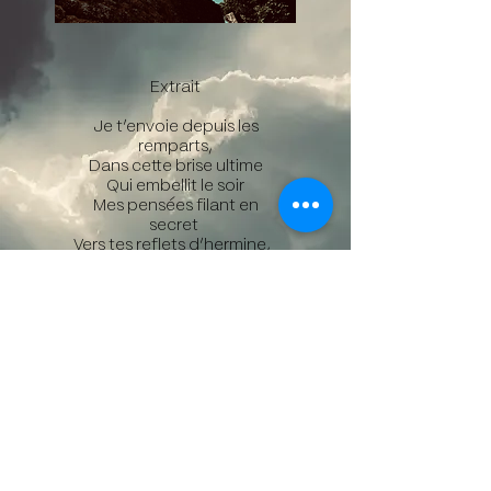
Extrait
Je t’envoie depuis les
remparts,
Dans cette brise ultime
Qui embellit le soir
Mes pensées filant en
secret
Vers tes reflets d’hermine,
Déjouant le brouillard.
Une brise ultime, Jo Timbre