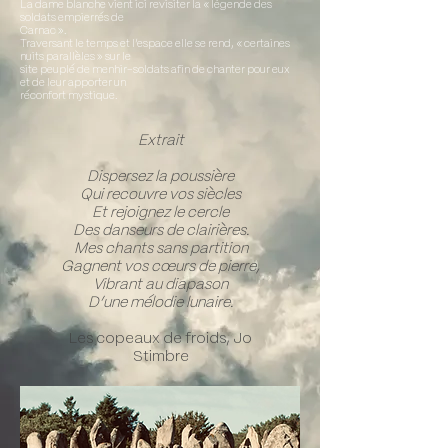
La dame blanche vient ici revisiter la « légende des
soldats empierrés de
Carnac ».
Traversant le temps et l’espace elle se rend, « certaines
nuits parallèles » sur le
site peuplé de menhir-soldats afin de chanter pour eux
et de leur apporter un
réconfort mystique.
Extrait
Dispersez la poussière
Qui recouvre vos siècles
Et rejoignez le cercle
Des danseurs de clairières.
Mes chants sans partition
Gagnent vos cœurs de pierre,
Vibrant au diapason
D’une mélodie lunaire.
Les copeaux de froids, Jo
St
imbre