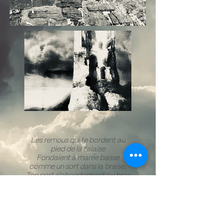
Les remous qui te bordent au
pied de la falaise
Fondaient à marée basse
comme un sort dans la braise,
Ton port s’abandonnant au bras
de l’estuaire
Signait la fin d’un temps
lumineux et prospère.